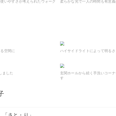
。使いやすさが考えられたウォーク
柔らかな光で一人の時間も有意義
ある空間に
ハイサイドライトによって明るさ
しました
玄関ホールから続く手洗いコーナ
す
子
「さと・り」