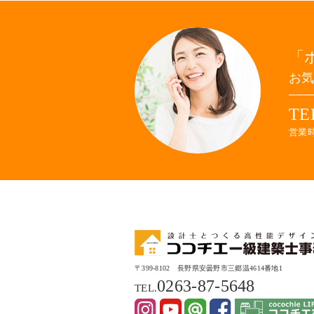
お
TE
営業時
〒399-8102 長野県安曇野市三郷温4614番地1
0263-87-5648
TEL.