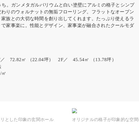
うち。ガンメタガルバリウムと白い塗壁にアルミの格子とシンプ
だわりのウォルナットの無垢フローリング。フラットなオープン
り家族との大切な時間を創り出してくれます。たっぷり使えるラ
りで家事楽に。性能とデザイン、家事楽が融合されたクールモダ
／ 72.82㎡ （22.04坪） 2F／ 45.54㎡ （13.78坪）
法
/㎡
キリとした印象の玄関ホール
オリジナルの格子が印象的な空間