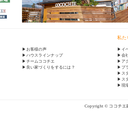
私た
お客様の声
イ
ハウスラインナップ
会
チームココチエ
ア
良い家づくりをするには？
プ
ス
ス
現
Copyright © ココチエ