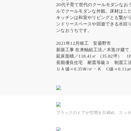
20代子育て世代のクールモダンなお
ルでクールモダンな外観。床材はこ
キッチンは和室やリビングとも繋が
ンドリースペースや回遊できる水回
ンなおうちです。
2021年12月竣工 安曇野市
新築工事 在来軸組工法／木造2F建て
延床面積／118.41㎡ （35.82坪） 1F
長期優良住宅 耐震等級３ 制震工
ＵＡ値＝0.35Ｗ/㎡・Ｋ C値＝0.11㎠
ブラックのドアが空間を引締め、スッ