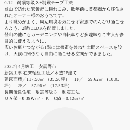
0.12 耐震等級３+制震テープ工法
登山で訪れた安曇野に惚れこみ、数年前に首都圏から移住さ
れたオーナー様のおうちです。
より眺めがよく、周辺環境を気にせず家族でのんびり過ごせ
るよう、2階にLDKを配置しました。
登山の他にもガーデニングや自転車など多趣味なご主人が多
目的に使えるように、
広いお庭とつながる1階には書斎を兼ねた土間スペースを設
け、天候に関係なく自由に過ごせる空間ができました。
2022年4月竣工 安曇野市
新築工事 在来軸組工法／木造2F建て
延床面積／117.58㎡ （35.56坪） 1F／ 59.62㎡ （18.03
坪） 2F／ 57.96㎡ （17.53坪）
長期優良住宅 耐震等級３ 制震工法
ＵＡ値＝0.39Ｗ/㎡・Ｋ C値＝0.12㎠/㎡