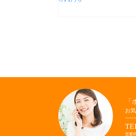
お
TE
営業時