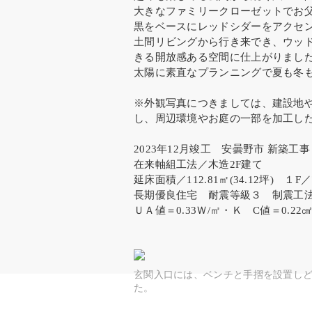
大きなファミリークローゼットでお
黒をベースにレッドシダーをアクセ
土間リビングから行き来でき、ウッ
きる開放感ある空間に仕上がりまし
太陽に素直なプランニングで夏も冬
※外観写真につきましては、建設地
し、周辺環境やお庭の一部を加工し
2023年12月竣工 安曇野市 新築工事
在来軸組工法／木造2F建て
延床面積／112.81㎡(34.12坪) １F／73
長期優良住宅 耐震等級３ 制震工
ＵＡ値＝0.33Ｗ/㎡・Ｋ C値＝0.22㎠
玄関入口には、ベンチと手摺を設置し
た。