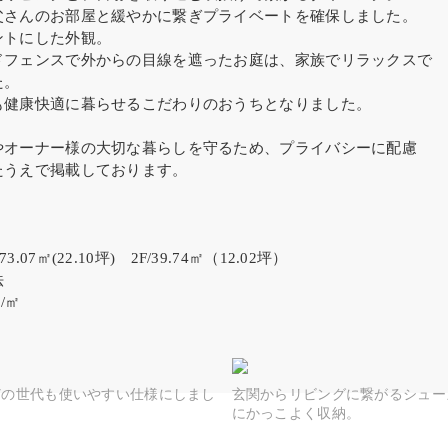
父さんのお部屋と緩やかに繋ぎプライベートを確保しました。
ントにした外観。
ドフェンスで外からの目線を遮ったお庭は、家族でリラックスで
た。
も健康快適に暮らせるこだわりのおうちとなりました。
やオーナー様の大切な暮らしを守るため、プライバシーに配慮
たうえで掲載しております。
.07㎡(22.10坪) 2F/39.74㎡（12.02坪）
法
/㎡
どの世代も使いやすい仕様にしまし
玄関からリビングに繋がるシュー
にかっこよく収納。