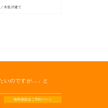
法／木造2F建て
たいのですが…
と
無料相談会ご予約ページ