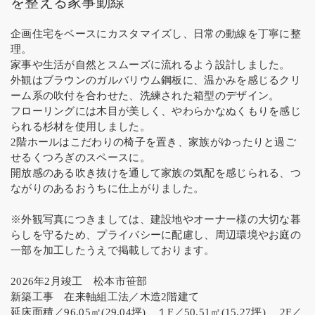
を整える家事動線
企画住宅をベースにカスタマイズし、日常の動線を丁寧に整
理。
家事や生活が自然とスムーズに流れるよう設計しました。
外観はブラウンのガルバリウム鋼板に、温かみを感じるクリ
ーム系の吹付を合わせた、洗練された箱型のデザイン。
フローリングには木目が美しく、やわらかなぬくもりを感じ
られる杉材を使用しました。
2階ホールはこだわりの椅子を置き、家族がゆったりと過ご
せるくつろぎのスペースに。
開放感のある吹き抜けを通して家族の気配を感じられる、つ
ながりのあるおうちに仕上がりました。
※外観写真につきましては、建設地やオーナー様の大切な暮
らしを守るため、プライバシーに配慮し、周辺環境やお庭の
一部を加工したうえで掲載しております。
2026年2月竣工 松本市笹部
新築工事 在来軸組工法／木造2階建て
延床面積／96.05㎡(29.04坪) １F／50.51㎡(15.27坪) 2F／