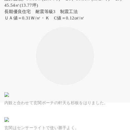
45.54㎡(13.77坪)
長期優良住宅 耐震等級3 制震工法
ＵＡ値＝0.31Ｗ/㎡・Ｋ C値＝0.12㎠/㎡
内観と合わせて玄関ポーチの軒天も杉板をはりました。
玄関はセンサーライトで使い勝手よく。