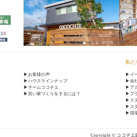
私た
お客様の声
イ
ハウスラインナップ
会
チームココチエ
ア
良い家づくりをするには？
プ
ス
ス
現
Copyright © ココチエ