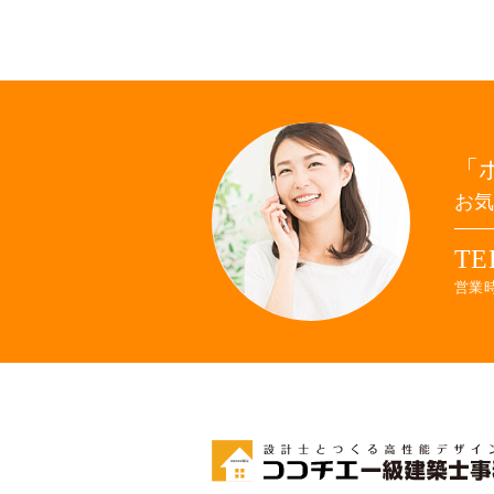
お
TE
営業時