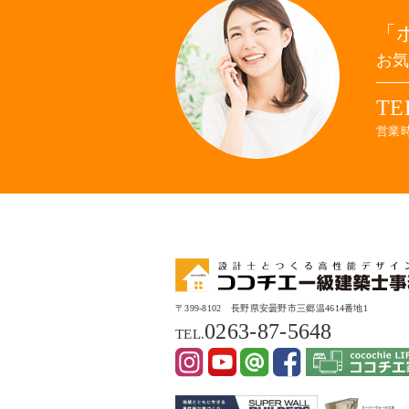
お
TE
営業時
〒399-8102 長野県安曇野市三郷温4614番地1
0263-87-5648
TEL.