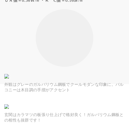
ＵＡ値＝0.36Ｗ/㎡・Ｋ C値＝0.16㎠/㎡
外観はグレーのガルバリウム鋼板でクールモダンな印象に。バル
コニーは木目調の手摺がアクセント
玄関はカラマツの板張り仕上げで格好良く！ガルバリウム鋼板と
の相性も抜群です！