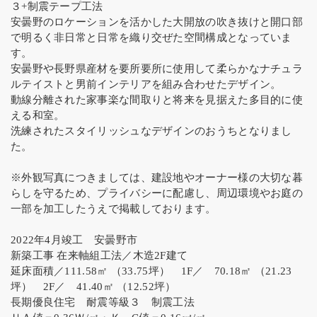
３+制震テープ工法
安曇野のロケーションを活かした大開放の吹き抜けと開口部
で明るく非日常と日常を織り交ぜた空間構成となっていま
す。
安曇野や長野県産材を要所要所に使用して柔らかなナチュラ
ルテイストと男前インテリアを組み合わせたデザイン。
動線分離された家事楽な間取りと将来を見据えた多目的に使
える和室。
洗練されたスタイリッシュなデザインのおうちとなりまし
た。
※外観写真につきましては、建設地やオーナー様の大切な暮
らしを守るため、プライバシーに配慮し、周辺環境やお庭の
一部を加工したうえで掲載しております。
2022年4月竣工 安曇野市
新築工事 在来軸組工法／木造2F建て
延床面積／111.58㎡ （33.75坪） 1F／ 70.18㎡ （21.23
坪） 2F／ 41.40㎡ （12.52坪）
長期優良住宅 耐震等級３ 制震工法