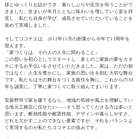
様とゆっくりお話ができ、暮らしぶりや近況を伺うことがで
きました。住まいが年月とともに味わいを増していく姿を拝
見し、私たち自身が学び、成長させていただいていることを
改めて実感しました。
そしてココチエは、2012年11月の創業から今年で13周年を
迎えます。
「家づくりは、その人の人生に関わること」
この想いを初心としてスタートし、多くのご家族の夢をカタ
チにするお手伝いをさせていただきました。家は、ただの箱
ではなく、人生を豊かにし、家族の思い出を刻む大切な舞台
です。私たちはその舞台をつくる責任を胸に、これからの10
年も誠実に、丁寧に家づくりに取り組んでまいります。
安曇野市で家を建てるなら、地域の気候や風土を理解してい
る地元工務店に任せたい――そう思ってくださる方は多いと
思います。断熱性能や耐震性能、デザインや暮らしやすさ。
どれも欠かすことのできない要素ですが、それをバランスよ
く実現するのが私たちココチエの強みです。