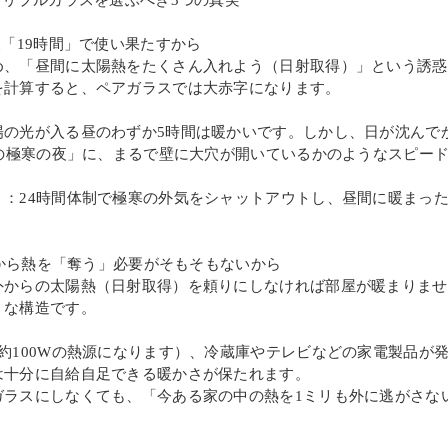
トリプルガラスを選ぶべき3つの真実
夜「19時間」で使い果たすから
め、「昼間に太陽熱をたくさん入れよう（日射取得）」という誘惑
を計算すると、ペアガラスでは大赤字になります。
陽の光が入る昼のわずか5時間は暖かいです。しかし、日が沈んで
間の極寒の夜」に、まるで壁に大穴が開いているかのようなスピー
）：24時間体制で極寒の外気をシャットアウトし、昼間に暖まっ
外から熱を「奪う」必要がそもそもないから
外からの太陽熱（日射取得）を頼りにしなければ部屋が暖まりませ
うな構造です。
約100Wの熱源になります）、冷蔵庫やテレビなどの家電製品が
は十分に自給自足できる暖かさが保たれます。
ガラスにしなくても、「今ある家の中の熱を1ミリも外に逃がさな