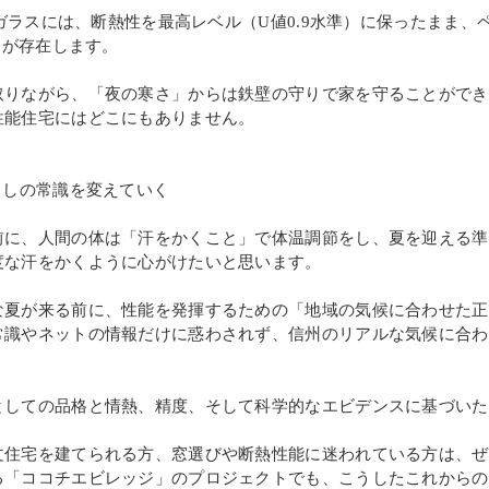
ルガラスには、断熱性を最高レベル（U値0.9水準）に保ったまま
）が存在します。
取りながら、「夜の寒さ」からは鉄壁の守りで家を守ることができ
性能住宅にはどこにもありません。
らしの常識を変えていく
前に、人間の体は「汗をかくこと」で体温調節をし、夏を迎える準
度な汗をかくように心がけたいと思います。
な夏が来る前に、性能を発揮するための「地域の気候に合わせた正
常識やネットの情報だけに惑わされず、信州のリアルな気候に合わ
としての品格と情熱、精度、そして科学的なエビデンスに基づいた
文住宅を建てられる方、窓選びや断熱性能に迷われている方は、ぜ
る「ココチエビレッジ」のプロジェクトでも、こうしたこれからの