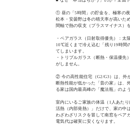
■ なぜ「本当はちがう」のか？全面
① 昼の「5時間」の貯金を、極寒の
松本・安曇野は冬の晴天率が高いた
間軸で熱の収支（プラスマイナス）
・ペアガラス（日射取得優先）：太
10℃近くまで冷え込む「残り19時
てしまいます。
・トリプルガラス（断熱・保温優先
がしません。
② 今の高性能住宅（G2/G3）は、
断熱性能が低かった「昔の家」は、
る家は国内最高峰の「魔法瓶」のよ
室内にいるご家族の体温（1人あたり
活熱（内部発熱）」だけで、家の中
わざわざリスクを冒して南窓をペア
電気代は確実に安くなります。