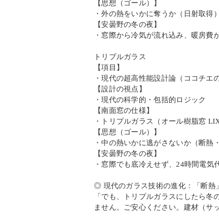
【思想（ゴール）】
・外の熱をいかに奪うか（日射取得
【安曇野の冬の夜】
・窓際から冷気が流れ込み、暖房費
トリプルガラス
【項目】
・現代の超高性能設計論（ココチエ
【設計の視点】
・現代の科学的・包括的ロジック
【南面窓の仕様】
・トリプルガラス（オール樹脂窓 LIX
【思想（ゴール）】
・中の熱いかに逃がさないか（断熱
【安曇野の冬の夜】
・窓際でも底冷えせず、24時間電気
◎ 現代のガラス技術の進化：「断熱
「でも、トリプルガラスにしたら冬
ません。ご安心ください。建材（サ