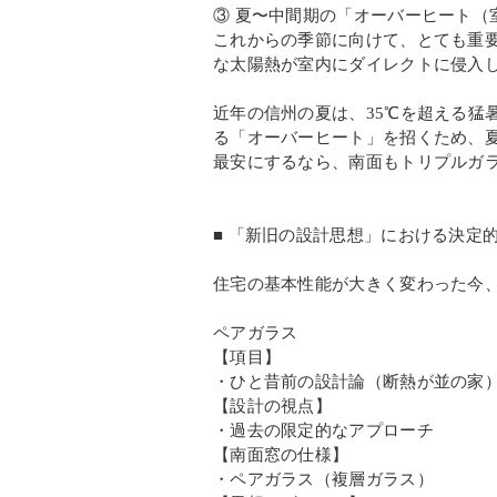
③ 夏〜中間期の「オーバーヒート（
これからの季節に向けて、とても重
な太陽熱が室内にダイレクトに侵入
近年の信州の夏は、35℃を超える猛
る「オーバーヒート」を招くため、
最安にするなら、南面もトリプルガ
■ 「新旧の設計思想」における決定
住宅の基本性能が大きく変わった今
ペアガラス
【項目】
・ひと昔前の設計論（断熱が並の家
【設計の視点】
・過去の限定的なアプローチ
【南面窓の仕様】
・ペアガラス（複層ガラス）