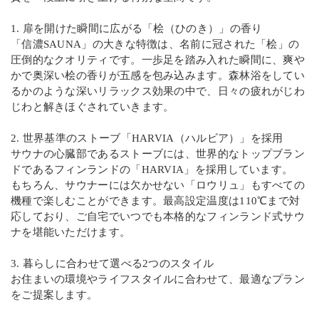
1. 扉を開けた瞬間に広がる「桧（ひのき）」の香り
「信濃SAUNA」の大きな特徴は、名前に冠された「桧」の
圧倒的なクオリティです。一歩足を踏み入れた瞬間に、爽や
かで奥深い桧の香りが五感を包み込みます。森林浴をしてい
るかのような深いリラックス効果の中で、日々の疲れがじわ
じわと解きほぐされていきます。
2. 世界基準のストーブ「HARVIA（ハルビア）」を採用
サウナの心臓部であるストーブには、世界的なトップブラン
ドであるフィンランドの「HARVIA」を採用しています。
もちろん、サウナーには欠かせない「ロウリュ」もすべての
機種で楽しむことができます。最高設定温度は110℃まで対
応しており、ご自宅でいつでも本格的なフィンランド式サウ
ナを堪能いただけます。
3. 暮らしに合わせて選べる2つのスタイル
お住まいの環境やライフスタイルに合わせて、最適なプラン
をご提案します。