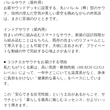
バレルサウナ（屋外用）
お庭やウッドデッキに設置する、丸いバレル（樽）型のサウ
ナ。信州の澄んだ空気や美しい星空を眺めながらの外気浴
は、まさに至福のひとときです。
インドアサウナ（屋内用）
住まいの中に組み込むスマートなサウナ。新築の設計段階か
ら組み込むことはもちろん、既存の住まいのリフォームとし
て導入することも可能です。天候に左右されず、プライベー
トな動線の中で完結する心地よさがあります。
■ ココチエがサウナをお届けする理由
私たちがつくる家は、高い気密・断熱性能（HEAT20 G2/G3
レベル）によって、一年中どこにいても温度差がなく、身体
に負担をかけない「健康的な暮らし」をベースにしていま
す。
この「安心できる住宅性能」という土台があるからこそ、サ
ウナという「暮らしを最高に愉しむエッセンス」がよりいっ
そう輝きます。