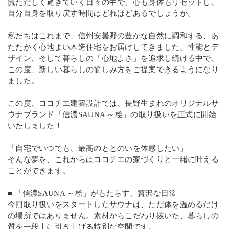
慌ただしく過ぎていく日々の中で、心も身体もリセットし、
自分自身を取り戻す時間はどれほどあるでしょうか。
私たちはこれまで、信州安曇野の豊かな自然に調和する、あ
たたかく心地よい木造住宅をお届けしてきました。性能とデ
ザイン、そして暮らしの「心地よさ」を追求し続ける中で、
この度、新しい暮らしの愉しみ方をご提案できるようになり
ました。
この度、ココチエ建築設計では、長野生まれのオリジナルサ
ウナブランド「信濃SAUNA ～桧」の取り扱いを正式に開始
いたしました！
「自宅でいつでも、最高のととのいを体感したい」
そんな夢を、これからはココチエの家づくりと一緒に叶える
ことができます。
■ 「信濃SAUNA ～桧」がもたらす、贅沢な日常
今回取り扱いをスタートしたサウナは、ただ体を温めるだけ
の場所ではありません。素材からこだわり抜いた、暮らしの
質を一段上に引き上げる特別な空間です。